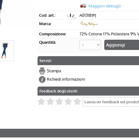
Maggiori dettagli
Cod. art.:
A013181PJ
Marca:
Composizione:
72% Cotone 17% Poliestere 9% V
Quantità:
Servizi
Stampa
Richiedi informazioni
Feedback degli utenti