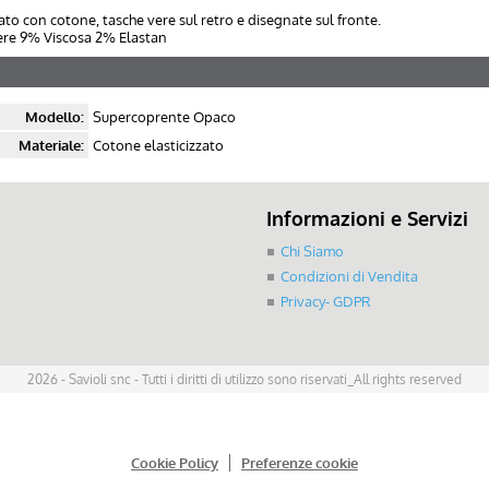
ato con cotone, tasche vere sul retro e disegnate sul fronte.
ere 9% Viscosa 2% Elastan
Modello:
Supercoprente Opaco
Materiale:
Cotone elasticizzato
Informazioni e Servizi
Chi Siamo
Condizioni di Vendita
Privacy- GDPR
2026 - Savioli snc - Tutti i diritti di utilizzo sono riservati_All rights reserved
Cookie Policy
Preferenze cookie