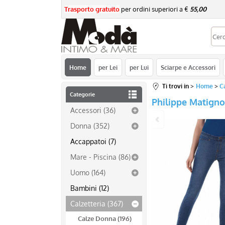
Trasporto gratuito
per ordini superiori a €
55,00
re
Home
per Lei
per Lui
Sciarpe e Accessori
Ti trovi in
Home
C
Categorie
Philippe Matigno
Accessori (36)
Donna (352)
Accappatoi (7)
Mare - Piscina (86)
Uomo (164)
Bambini (12)
Calzetteria (367)
Calze Donna (196)