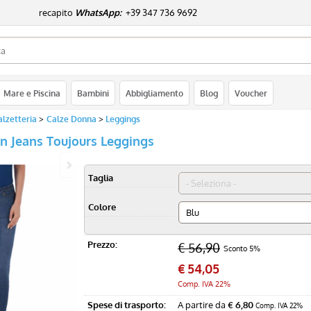
capito
WhatsApp:
+39 347 736 9692
Sono già registr
Mare e Piscina
Bambini
Abbigliamento
Blog
Voucher
Per completare l'ordine in
nome utente e la passwo
alzetteria
Calze Donna
Leggings
clicca sul pulsante "A
n Jeans Toujours Leggings
E-mail:
Taglia
Password:
Colore
Prezzo:
€ 56,90
Sconto 5%
Hai perso la passw
€
54,05
Comp. IVA 22%
Spese di trasporto:
A partire da
€ 6,80
Comp. IVA 22%