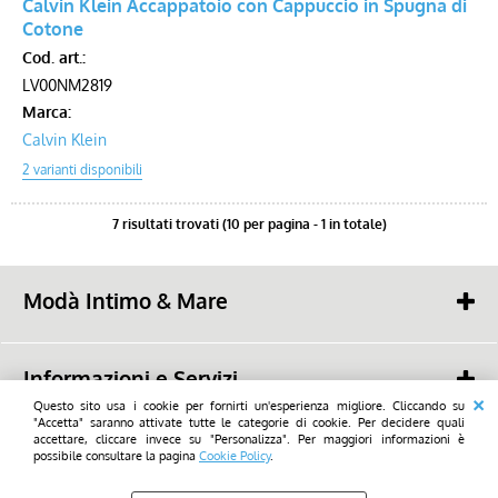
Calvin Klein Accappatoio con Cappuccio in Spugna di
Cotone
Cod. art.:
LV00NM2819
Marca:
Calvin Klein
7 risultati trovati (10 per pagina - 1 in totale)
Modà Intimo & Mare
Savioli snc
48022 - Lugo (RA) -
Piazza Mazzini, 19
Informazioni e Servizi
tel. (+39) 0545 23668
mail:
Questo sito usa i cookie per fornirti un'esperienza migliore. Cliccando su
info@modalugo.it
Chi Siamo
"Accetta" saranno attivate tutte le categorie di cookie. Per decidere quali
WhatsApp: (+39) 347 736 9692
2026 - Savioli snc - Tutti i diritti di utilizzo sono riservati_All rights reserved
accettare, cliccare invece su "Personalizza". Per maggiori informazioni è
Condizioni di Vendita
possibile consultare la pagina
Cookie Policy
.
Privacy- GDPR