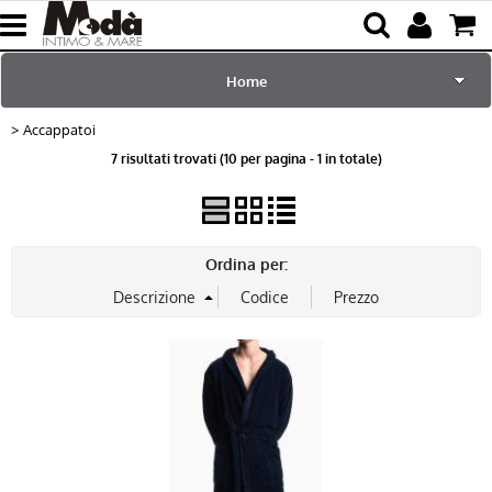
Home
Accappatoi
per Lei
7 risultati trovati (10 per pagina - 1 in totale)
per Lui
Sciarpe e Accessori
Ordina per:
Mare e Piscina
Bambini
Abbigliamento
Blog