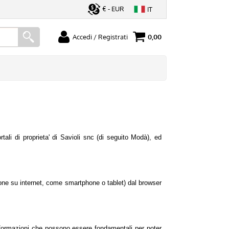
€ - EUR
IT
Accedi / Registrati
0,00
ato
Sono un nuovo cliente
serisci il
Se non sei ancora registrato sul
rd e poi
nostro sito clicca sul pulsante
ccedi"
"Registrati"
ortali di proprieta' di Savioli snc (di seguito Modà), ed
azione su internet, come smartphone o tablet) dal browser
ord?
informazioni che possono essere fondamentali per poter