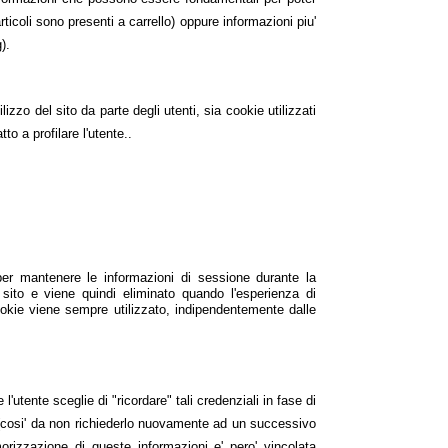
icoli sono presenti a carrello) oppure informazioni piu'
).
izzo del sito da parte degli utenti, sia cookie utilizzati
to a profilare l'utente..
er mantenere le informazioni di sessione durante la
 sito e viene quindi eliminato quando l'esperienza di
ookie viene sempre utilizzato, indipendentemente dalle
utente sceglie di "ricordare" tali credenziali in fase di
i (cosi' da non richiederlo nuovamente ad un successivo
orizzazione di queste informazioni e' pero' vincolata