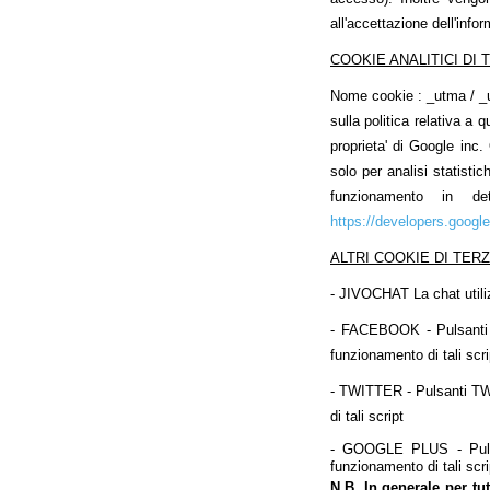
all'accettazione dell'info
COOKIE ANALITICI DI 
Nome cookie : _utma / _ut
sulla politica relativa a
proprieta' di Google inc.
solo per analisi statistic
funzionamento in de
https://developers.googl
ALTRI COOKIE DI TERZ
- JIVOCHAT La chat utiliz
- FACEBOOK - Pulsanti MI
funzionamento di tali scri
- TWITTER - Pulsanti TWEE
di tali script
- GOOGLE PLUS - Pulsant
funzionamento di tali scri
N.B. In generale per tut