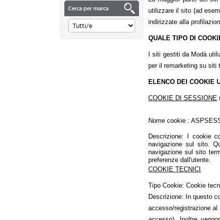
Cerca per marca
utilizzare il sito (ad es
indirizzate alla profilazi
QUALE TIPO DI COOKIE
I siti gestiti da Modà uti
per il remarketing su siti
ELENCO DEI COOKIE UT
COOKIE DI SESSIONE
(
Nome cookie : ASPSESSIO
Descrizione: I cookie c
navigazione sul sito. Qu
navigazione sul sito ter
preferenze dall'utente.
COOKIE TECNICI
Tipo Cookie: Cookie tecnic
Descrizione: In questo co
accesso/registrazione al 
accesso). Inoltre vengon