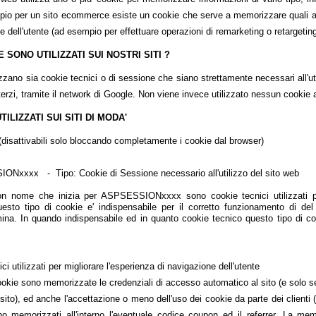
empio per un sito ecommerce esiste un cookie che serve a memorizzare quali art
one dell'utente (ad esempio per effettuare operazioni di remarketing o retargeting
 SONO UTILIZZATI SUI NOSTRI SITI ?
lizzano sia cookie tecnici o di sessione che siano strettamente necessari all'util
 terzi, tramite il network di Google. Non viene invece utilizzato nessun cookie at
ILIZZATI SUI SITI DI MODA'
disattivabili solo bloccando completamente i cookie dal browser)
Nxxxx - Tipo: Cookie di Sessione necessario all'utilizzo del sito web
on nome che inizia per ASPSESSIONxxxx sono cookie tecnici utilizzati p
esto tipo di cookie e' indispensabile per il corretto funzionamento di del
mina. In quando indispensabile ed in quanto cookie tecnico questo tipo di c
i utilizzati per migliorare l'esperienza di navigazione dell'utente
okie sono memorizzate le credenziali di accesso automatico al sito (e solo se l'
sito), ed anche l'accettazione o meno dell'uso dei cookie da parte dei client
o memorizzati all'interno l'eventuale codice coupon ed il referrer. La mem