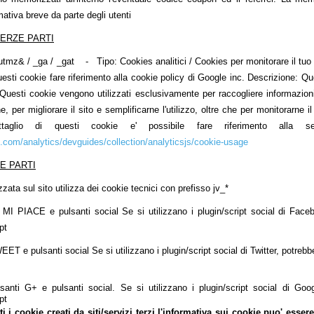
rmativa breve da parte degli utenti
TERZE PARTI
mz& / _ga / _gat - Tipo: Cookies analitici / Cookies per monitorare il tuo traf
 questi cookie fare riferimento alla cookie policy di Google inc. Descrizione: Q
 Questi cookie vengono utilizzati esclusivamente per raccogliere informazioni s
he, per migliorare il sito e semplificarne l'utilizzo, oltre che per monitorarne
ttaglio di questi cookie e' possibile fare riferimento alla s
e.com/analytics/devguides/collection/analyticsjs/cookie-usage
E PARTI
zata sul sito utilizza dei cookie tecnici con prefisso jv_*
 PIACE e pulsanti social Se si utilizzano i plugin/script social di Faceb
pt
T e pulsanti social Se si utilizzano i plugin/script social di Twitter, potreb
i G+ e pulsanti social. Se si utilizzano i plugin/script social di Googl
pt
ti i cookie creati da siti/servizi terzi l'informativa sui cookie puo' esse