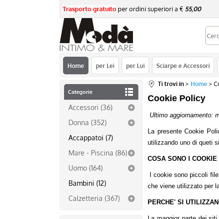
Trasporto gratuito
per ordini superiori a €
55,00
re
Home
per Lei
per Lui
Sciarpe e Accessori
Ti trovi in
Home
C
Categorie
Cookie Policy
Accessori (36)
Ultimo aggiornamento: 
Donna (352)
La presente Cookie Policy-
Accappatoi (7)
utilizzando uno di queti s
Mare - Piscina (86)
COSA SONO I COOKIE
Uomo (164)
I cookie sono piccoli fil
Bambini (12)
che viene utilizzato per 
Calzetteria (367)
PERCHE' SI UTILIZZAN
La maggior parte dei sit