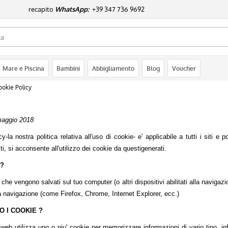
capito
WhatsApp:
+39 347 736 9692
Sono già registr
Mare e Piscina
Bambini
Abbigliamento
Blog
Voucher
Per completare l'ordine in
nome utente e la passwo
ookie Policy
clicca sul pulsante "A
E-mail:
maggio 2018
la nostra politica relativa all'uso di cookie- e' applicabile a tutti i siti e p
Password:
iti, si acconsente all'utilizzo dei cookie da questigenerati.
 ?
e che vengono salvati sul tuo computer (o altri dispositivi abilitati alla navig
Hai perso la passw
la navigazione (come Firefox, Chrome, Internet Explorer, ecc.)
O I COOKIE ?
i web utilizza uno o piu' cookie per memorizzare informazioni di vario tipo, 