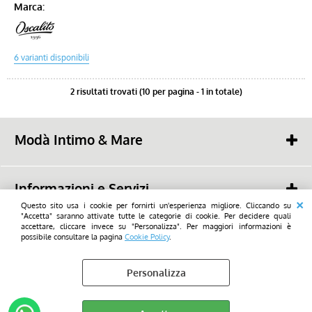
Marca:
2 risultati trovati (10 per pagina - 1 in totale)
Modà Intimo & Mare
Savioli snc
48022 - Lugo (RA) -
Piazza Mazzini, 19
Informazioni e Servizi
tel. (+39) 0545 23668
mail:
Questo sito usa i cookie per fornirti un'esperienza migliore. Cliccando su
info@modalugo.it
Chi Siamo
"Accetta" saranno attivate tutte le categorie di cookie. Per decidere quali
WhatsApp: (+39) 347 736 9692
2026 - Savioli snc - Tutti i diritti di utilizzo sono riservati_All rights reserved
accettare, cliccare invece su "Personalizza". Per maggiori informazioni è
Condizioni di Vendita
possibile consultare la pagina
Cookie Policy
.
Privacy- GDPR
Personalizza
Cookie Policy
Preferenze cookie