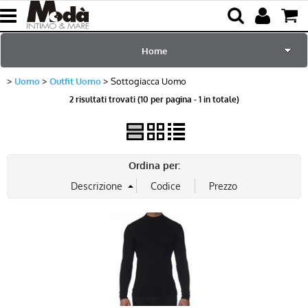
Home
Uomo
Outfit Uomo
Sottogiacca Uomo
per Lei
2 risultati trovati (10 per pagina - 1 in totale)
per Lui
Sciarpe e Accessori
Ordina per:
Mare e Piscina
Bambini
Abbigliamento
Blog