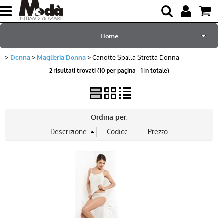
Home
Donna
Maglieria Donna
Canotte Spalla Stretta Donna
per Lei
2 risultati trovati (10 per pagina - 1 in totale)
per Lui
Sciarpe e Accessori
Ordina per:
Mare e Piscina
Bambini
Abbigliamento
Blog