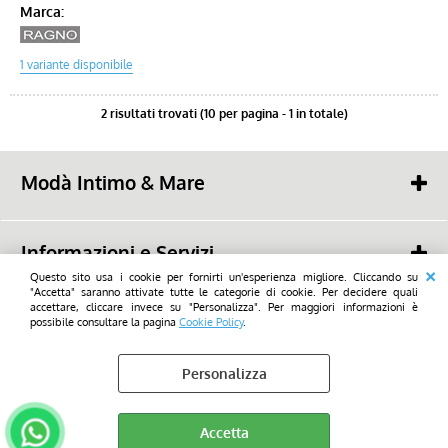
Marca:
2 risultati trovati (10 per pagina - 1 in totale)
Modà Intimo & Mare
Savioli snc
48022 - Lugo (RA) -
Piazza Mazzini, 19
Informazioni e Servizi
tel. (+39) 0545 23668
mail:
Questo sito usa i cookie per fornirti un'esperienza migliore. Cliccando su
info@modalugo.it
Chi Siamo
"Accetta" saranno attivate tutte le categorie di cookie. Per decidere quali
WhatsApp: (+39) 347 736 9692
2026 - Savioli snc - Tutti i diritti di utilizzo sono riservati_All rights reserved
accettare, cliccare invece su "Personalizza". Per maggiori informazioni è
Condizioni di Vendita
possibile consultare la pagina
Cookie Policy
.
Privacy- GDPR
Personalizza
Cookie Policy
Preferenze cookie
Accetta