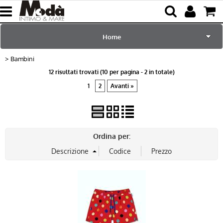
Home
Bambini
per Lei
12 risultati trovati (10 per pagina - 2 in totale)
1
2
Avanti »
per Lui
Sciarpe e Accessori
Ordina per:
Mare e Piscina
Bambini
Abbigliamento
Blog