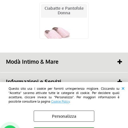
Ciabatte e Pantofole
Donna
Voucher
Modà Intimo & Mare
Savioli snc
48022 - Lugo (RA) -
Piazza Mazzini, 19
Informazioni e Servizi
tel. (+39) 0545 23668
mail:
Questo sito usa i cookie per fornirti un'esperienza migliore. Cliccando su
info@modalugo.it
Chi Siamo
"Accetta" saranno attivate tutte le categorie di cookie. Per decidere quali
WhatsApp: (+39) 347 736 9692
2026 - Savioli snc - Tutti i diritti di utilizzo sono riservati_All rights reserved
accettare, cliccare invece su "Personalizza". Per maggiori informazioni è
Condizioni di Vendita
possibile consultare la pagina
Cookie Policy
.
Privacy- GDPR
Personalizza
Cookie Policy
Preferenze cookie