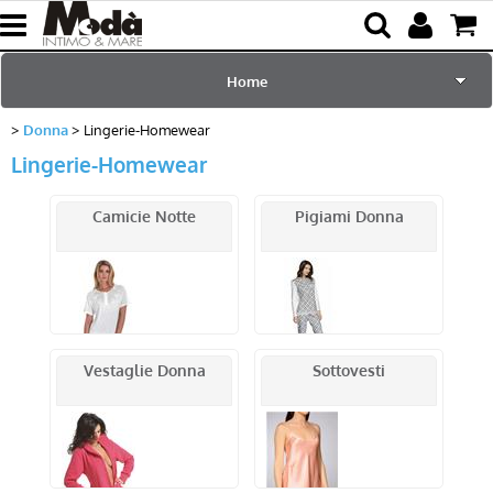
Home
Donna
Lingerie-Homewear
per Lei
Lingerie-Homewear
per Lui
Camicie Notte
Pigiami Donna
Sciarpe e Accessori
Mare e Piscina
Bambini
Vestaglie Donna
Sottovesti
Abbigliamento
Blog