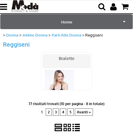
Home
Donna
Intimo Donna
Parti Alte Donna
Reggiseni
per Lei
Reggiseni
per Lui
Bralette
Sciarpe e Accessori
Mare e Piscina
Bambini
77 risultati trovati (10 per pagina - 8 in totale)
1
2
3
4
5
Avanti »
Abbigliamento
Blog