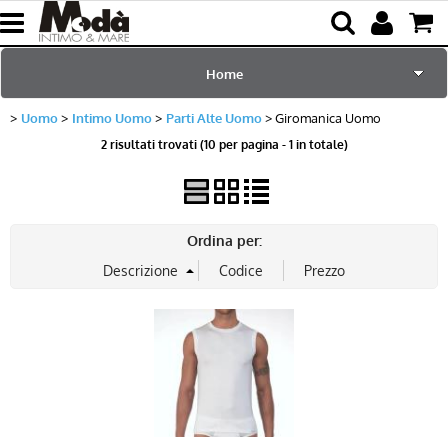
Home
Uomo
Intimo Uomo
Parti Alte Uomo
Giromanica Uomo
per Lei
2 risultati trovati (10 per pagina - 1 in totale)
per Lui
Sciarpe e Accessori
Ordina per:
Mare e Piscina
Bambini
Abbigliamento
Blog