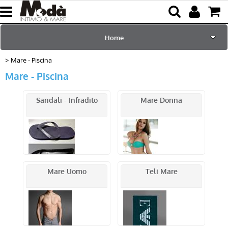
Home
Mare - Piscina
per Lei
Mare - Piscina
per Lui
Sandali - Infradito
Mare Donna
Sciarpe e Accessori
Mare e Piscina
Bambini
Mare Uomo
Teli Mare
Abbigliamento
Blog