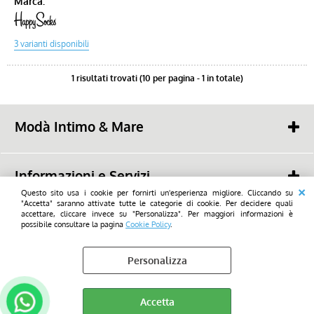
Marca:
1 risultati trovati (10 per pagina - 1 in totale)
Modà Intimo & Mare
Savioli snc
48022 - Lugo (RA) -
Piazza Mazzini, 19
Informazioni e Servizi
tel. (+39) 0545 23668
mail:
Questo sito usa i cookie per fornirti un'esperienza migliore. Cliccando su
info@modalugo.it
Chi Siamo
"Accetta" saranno attivate tutte le categorie di cookie. Per decidere quali
WhatsApp: (+39) 347 736 9692
2026 - Savioli snc - Tutti i diritti di utilizzo sono riservati_All rights reserved
accettare, cliccare invece su "Personalizza". Per maggiori informazioni è
Condizioni di Vendita
possibile consultare la pagina
Cookie Policy
.
Privacy- GDPR
Personalizza
Cookie Policy
Preferenze cookie
Accetta