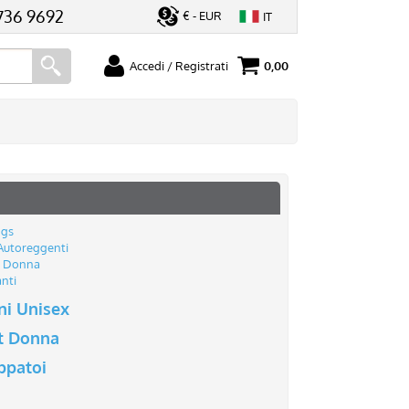
736 9692
€ - EUR
IT
Accedi / Registrati
0,00
ato
Sono un nuovo cliente
serisci il
Se non sei ancora registrato sul
rd e poi
nostro sito clicca sul pulsante
ccedi"
"Registrati"
ngs
Autoreggenti
i Donna
nti
ni Unisex
ord?
it Donna
ppatoi