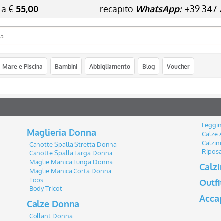
 a €
55,00
recapito
WhatsApp:
+39 347 
Sono già registr
Mare e Piscina
Bambini
Abbigliamento
Blog
Voucher
Per completare l'ordine in
nome utente e la passwo
clicca sul pulsante "A
E-mail:
Leggi
Maglieria Donna
Password:
Calze 
Calzin
Canotte Spalla Stretta Donna
Riposa
Canotte Spalla Larga Donna
Maglie Manica Lunga Donna
Calzi
Maglie Manica Corta Donna
Hai perso la passw
Tops
Outf
Body Tricot
Acca
Calze Donna
Collant Donna