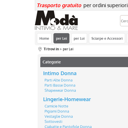
Trasporto gratuito
per ordini superiori
Home
per Lei
per Lui
Sciarpe e Accessori
Ti trovi in
per Lei
Categorie
Intimo Donna
Parti Alte Donna
Parti Basse Donna
Shapewear Donna
Lingerie-Homewear
Camicie Notte
Pigiami Donna
Vestaglie Donna
Sottovesti
Ciabatte e Pantofole Donna