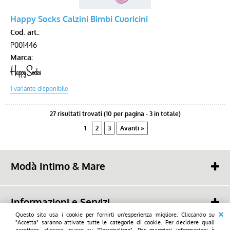
Happy Socks Calzini Bimbi Cuoricini
Cod. art.:
P001446
Marca:
27 risultati trovati (10 per pagina - 3 in totale)
1
2
3
Avanti »
Modà Intimo & Mare
Savioli snc
48022 - Lugo (RA) -
Piazza Mazzini, 19
Informazioni e Servizi
tel. (+39) 0545 23668
mail:
Questo sito usa i cookie per fornirti un'esperienza migliore. Cliccando su
info@modalugo.it
Chi Siamo
"Accetta" saranno attivate tutte le categorie di cookie. Per decidere quali
WhatsApp: (+39) 347 736 9692
2026 - Savioli snc - Tutti i diritti di utilizzo sono riservati_All rights reserved
accettare, cliccare invece su "Personalizza". Per maggiori informazioni è