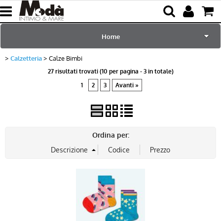
Home
Calzetteria
Calze Bimbi
per Lei
27 risultati trovati (10 per pagina - 3 in totale)
1
2
3
Avanti »
per Lui
Sciarpe e Accessori
Ordina per:
Mare e Piscina
Bambini
Abbigliamento
Blog