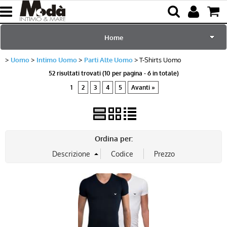
Home
Uomo
Intimo Uomo
Parti Alte Uomo
T-Shirts Uomo
per Lei
52 risultati trovati (10 per pagina - 6 in totale)
1
2
3
4
5
Avanti »
per Lui
Sciarpe e Accessori
Ordina per:
Mare e Piscina
Bambini
Abbigliamento
Blog