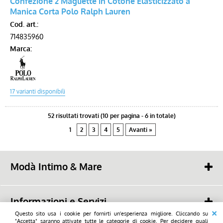
Confezione 2 Magliette in Cotone Elasticizzato a
Manica Corta Polo Ralph Lauren
Cod. art.:
714835960
Marca:
52 risultati trovati (10 per pagina - 6 in totale)
1
2
3
4
5
Avanti »
Modà Intimo & Mare
Savioli snc
48022 - Lugo (RA) -
Piazza Mazzini, 19
Informazioni e Servizi
tel. (+39) 0545 23668
mail:
Questo sito usa i cookie per fornirti un'esperienza migliore. Cliccando su
info@modalugo.it
Chi Siamo
"Accetta" saranno attivate tutte le categorie di cookie. Per decidere quali