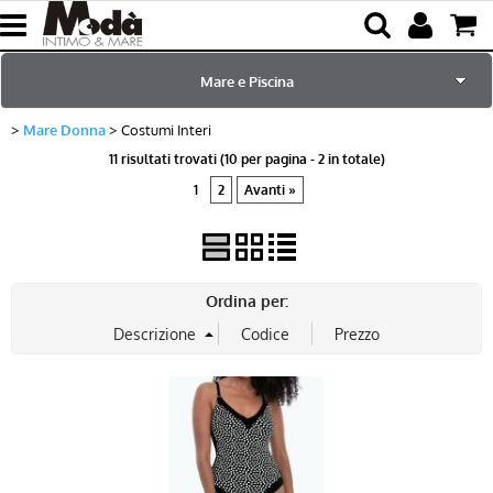
Mare e Piscina
Mare Donna
Costumi Interi
Home
11 risultati trovati (10 per pagina - 2 in totale)
1
2
Avanti »
per Lei
per Lui
Ordina per:
Sciarpe e Accessori
Bambini
Abbigliamento
Blog